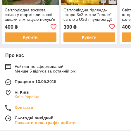
Світлодіодна воскова
Світлодіодна гірлянда-
Світ
свічка у формі ялинкової
штора 3х2 метри "тепле"
штор
шишки з імітацією полум'я
світло з USB і пультом ДК
коль
і пультом керування
ДК
400
300
400
₴
₴
Купити
Купити
Про нас
Рейтинг не сформований
Менше 5 відгуків за останній рік
Працює з 13.05.2015
м. Київ
Київ, Україна
Контакти
Сьогодні вихідний
Показати весь графік роботи