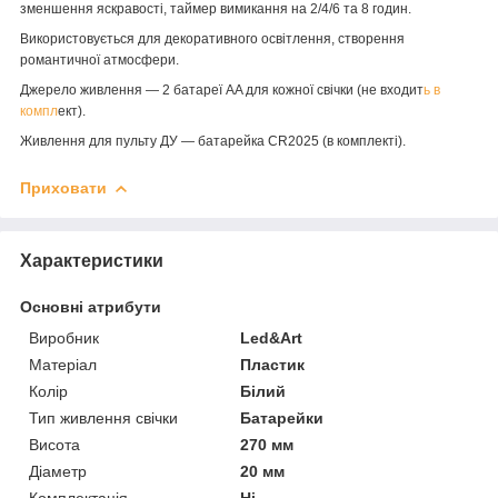
зменшення яскравості, таймер вимикання на 2/4/6 та 8 годин.
Використовується для декоративного освітлення, створення
романтичної атмосфери.
Джерело живлення ― 2 батареї AA для кожної свічки (не входит
ь в
компл
ект).
Живлення для пульту ДУ ― батарейка CR2025 (в комплекті).
Приховати
Характеристики
Основні атрибути
Виробник
Led&Art
Матеріал
Пластик
Колір
Білий
Тип живлення свічки
Батарейки
Висота
270 мм
Діаметр
20 мм
Комплектація
Ні