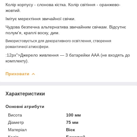
Колір корпусу - слонова кістка. Колір світіння - оранжево-
жовтий.
Імітує мерехтіння звичайної свічки.
Чудова безпечна альтернатива звичайним свічкам. Відсутнє
полум'я, краплі воску, дим.
Використовується для декоративного освітлення, створення
романтичної атмосфери.
:12px">Джерело живлення ― 3 батарейки ААА (не входять до
комплекту).
Приховати
Характеристики
Основні атрибути
Висота
100 мм
Діаметр
75 мм
Матеріал
Віск
Колір
Бежевий