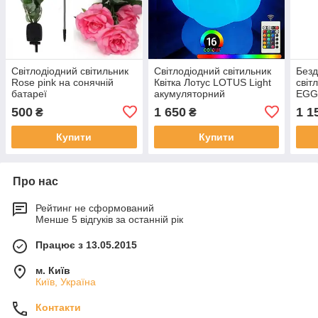
Світлодіодний світильник
Світлодіодний світильник
Безд
Rose pink на сонячній
Квітка Лотус LOTUS Light
світ
батареї
акумуляторний
EGG
безпровідний
500
1 650
1 1
₴
₴
Купити
Купити
Про нас
Рейтинг не сформований
Менше 5 відгуків за останній рік
Працює з 13.05.2015
м. Київ
Київ, Україна
Контакти