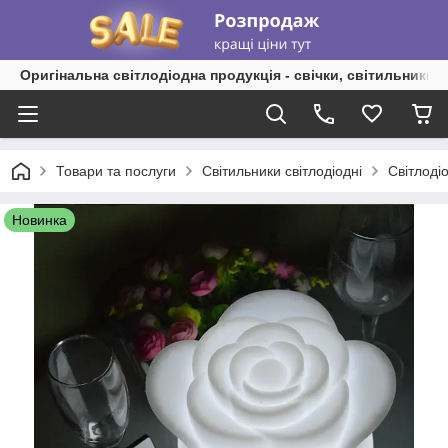
Оригінальна світлодіодна продукція - свічки, світильники, 
Товари та послуги
Світильники світлодіодні
Світлоді
Новинка