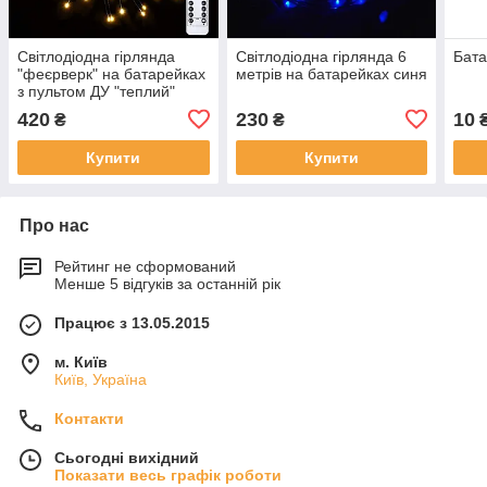
Світлодіодна гірлянда
Світлодіодна гірлянда 6
Бат
"феєрверк" на батарейках
метрів на батарейках синя
з пультом ДУ "теплий"
світло
420
230
10
₴
₴
Купити
Купити
Про нас
Рейтинг не сформований
Менше 5 відгуків за останній рік
Працює з 13.05.2015
м. Київ
Київ, Україна
Контакти
Сьогодні вихідний
Показати весь графік роботи